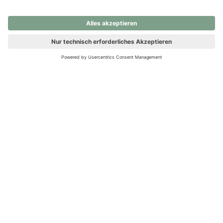
nochmals versuchen.
Ups! Da ist etwas schiefgelaufen. Bitte die Seite neu laden oder
nochmals versuchen.