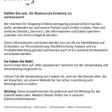
Ups! Da ist etwas schiefgelaufen. Bitte die Seite neu laden oder
nochmals versuchen.
Ups! Da ist etwas schiefgelaufen. Bitte die Seite neu laden oder