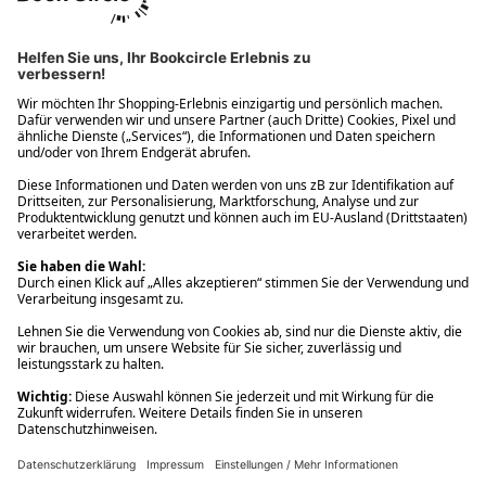
Ups! Da ist etwas schiefgelaufen. Bitte die Seite neu laden oder
nochmals versuchen.
Ups! Da ist etwas schiefgelaufen. Bitte die Seite neu laden oder