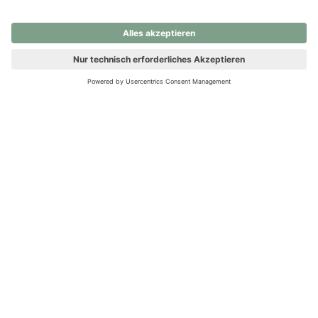
nochmals versuchen.
Ups! Da ist etwas schiefgelaufen. Bitte die Seite neu laden oder
nochmals versuchen.