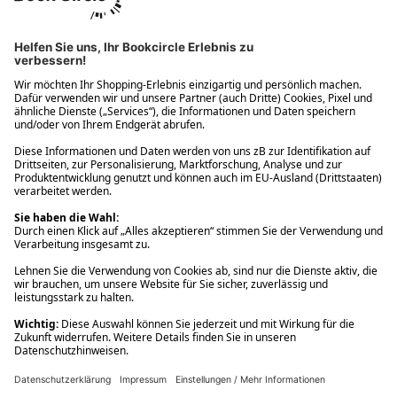
Ups! Da ist etwas schiefgelaufen. Bitte die Seite neu laden oder
nochmals versuchen.
Ups! Da ist etwas schiefgelaufen. Bitte die Seite neu laden oder