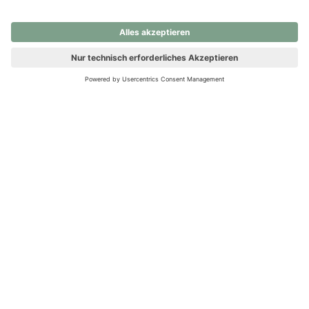
nochmals versuchen.
Ups! Da ist etwas schiefgelaufen. Bitte die Seite neu laden oder
nochmals versuchen.