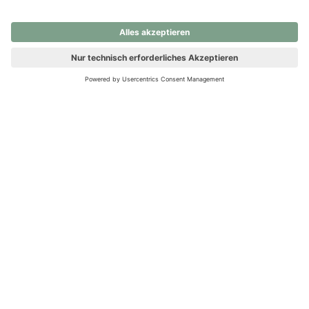
nochmals versuchen.
Ups! Da ist etwas schiefgelaufen. Bitte die Seite neu laden oder
nochmals versuchen.