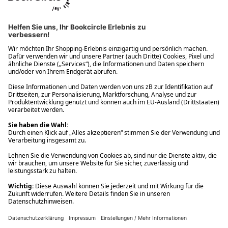
Ups! Da ist etwas schiefgelaufen. Bitte die Seite neu laden oder
nochmals versuchen.
Ups! Da ist etwas schiefgelaufen. Bitte die Seite neu laden oder