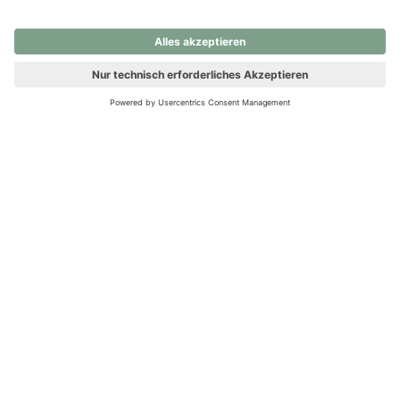
nochmals versuchen.
Ups! Da ist etwas schiefgelaufen. Bitte die Seite neu laden oder
nochmals versuchen.