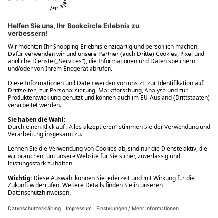
Ups! Da ist etwas schiefgelaufen. Bitte die Seite neu laden oder
nochmals versuchen.
Ups! Da ist etwas schiefgelaufen. Bitte die Seite neu laden oder