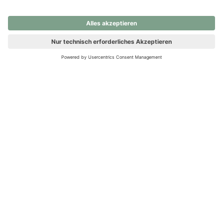
nochmals versuchen.
Ups! Da ist etwas schiefgelaufen. Bitte die Seite neu laden oder
nochmals versuchen.