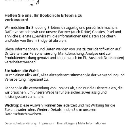
Ups! Da ist etwas schiefgelaufen. Bitte die Seite neu laden oder
nochmals versuchen.
Ups! Da ist etwas schiefgelaufen. Bitte die Seite neu laden oder