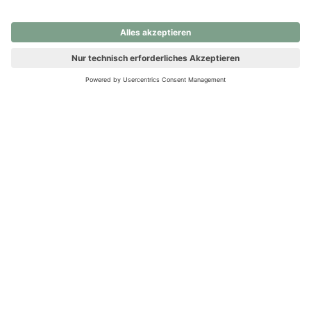
nochmals versuchen.
Ups! Da ist etwas schiefgelaufen. Bitte die Seite neu laden oder
nochmals versuchen.