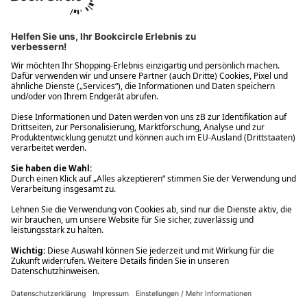
Ups! Da ist etwas schiefgelaufen. Bitte die Seite neu laden oder
nochmals versuchen.
Ups! Da ist etwas schiefgelaufen. Bitte die Seite neu laden oder