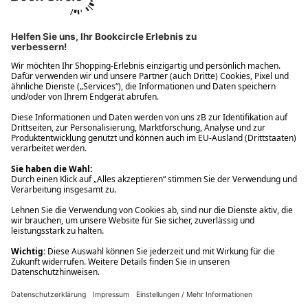
Ups! Da ist etwas schiefgelaufen. Bitte die Seite neu laden oder
nochmals versuchen.
Ups! Da ist etwas schiefgelaufen. Bitte die Seite neu laden oder