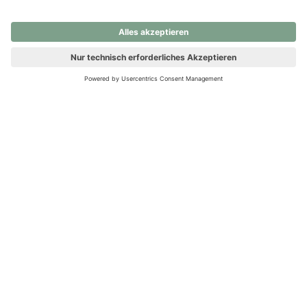
nochmals versuchen.
Ups! Da ist etwas schiefgelaufen. Bitte die Seite neu laden oder
nochmals versuchen.