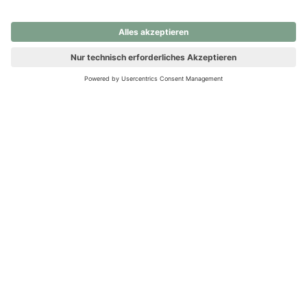
nochmals versuchen.
Ups! Da ist etwas schiefgelaufen. Bitte die Seite neu laden oder
nochmals versuchen.