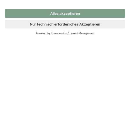
nochmals versuchen.
Ups! Da ist etwas schiefgelaufen. Bitte die Seite neu laden oder
nochmals versuchen.