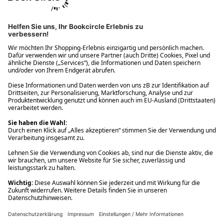
Ups! Da ist etwas schiefgelaufen. Bitte die Seite neu laden oder
nochmals versuchen.
Ups! Da ist etwas schiefgelaufen. Bitte die Seite neu laden oder