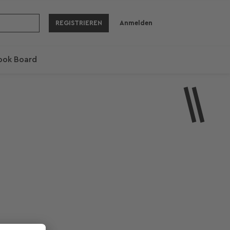
REGISTRIEREN
Anmelden
ook Board