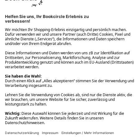
Ups! Da ist etwas schiefgelaufen. Bitte die Seite neu laden oder
nochmals versuchen.
Ups! Da ist etwas schiefgelaufen. Bitte die Seite neu laden oder