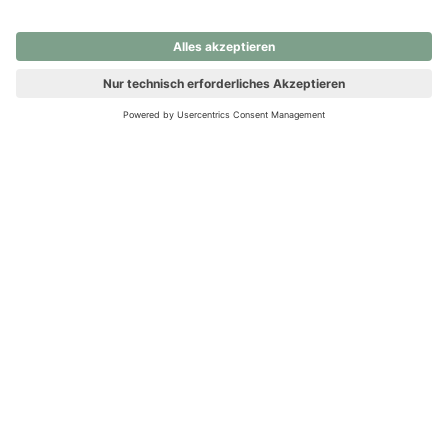
nochmals versuchen.
Ups! Da ist etwas schiefgelaufen. Bitte die Seite neu laden oder
nochmals versuchen.