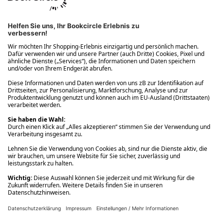
Ups! Da ist etwas schiefgelaufen. Bitte die Seite neu laden oder
nochmals versuchen.
Ups! Da ist etwas schiefgelaufen. Bitte die Seite neu laden oder