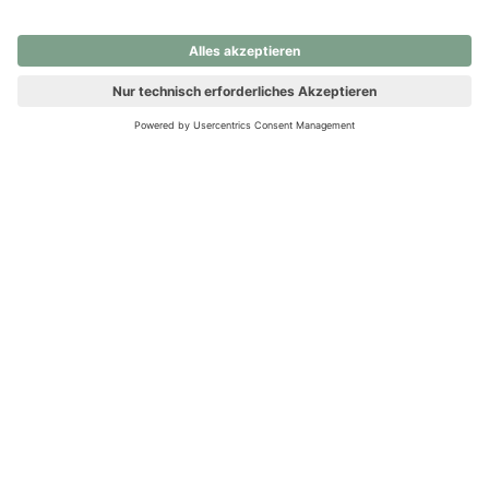
nochmals versuchen.
Ups! Da ist etwas schiefgelaufen. Bitte die Seite neu laden oder
nochmals versuchen.