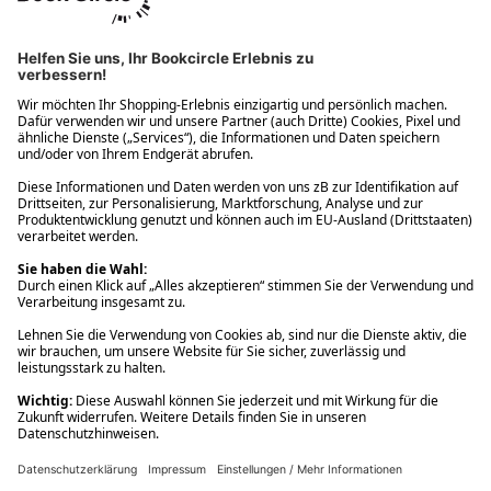
Ups! Da ist etwas schiefgelaufen. Bitte die Seite neu laden oder
nochmals versuchen.
Ups! Da ist etwas schiefgelaufen. Bitte die Seite neu laden oder