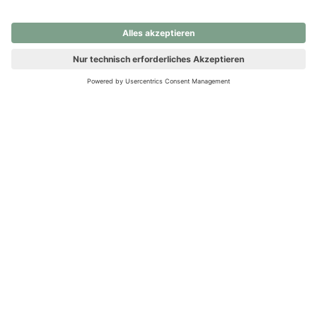
nochmals versuchen.
Ups! Da ist etwas schiefgelaufen. Bitte die Seite neu laden oder
nochmals versuchen.