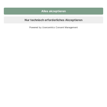
nochmals versuchen.
Ups! Da ist etwas schiefgelaufen. Bitte die Seite neu laden oder
nochmals versuchen.