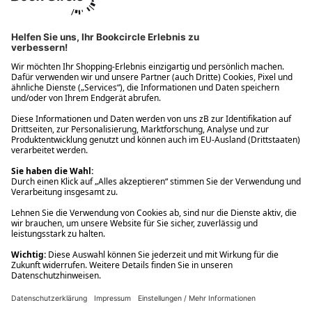
Ups! Da ist etwas schiefgelaufen. Bitte die Seite neu laden oder
nochmals versuchen.
Ups! Da ist etwas schiefgelaufen. Bitte die Seite neu laden oder