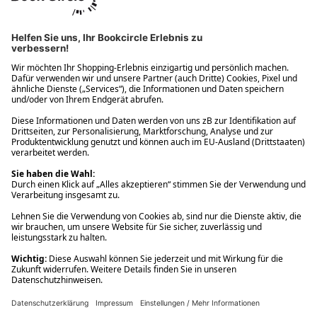
Ups! Da ist etwas schiefgelaufen. Bitte die Seite neu laden oder
nochmals versuchen.
Ups! Da ist etwas schiefgelaufen. Bitte die Seite neu laden oder