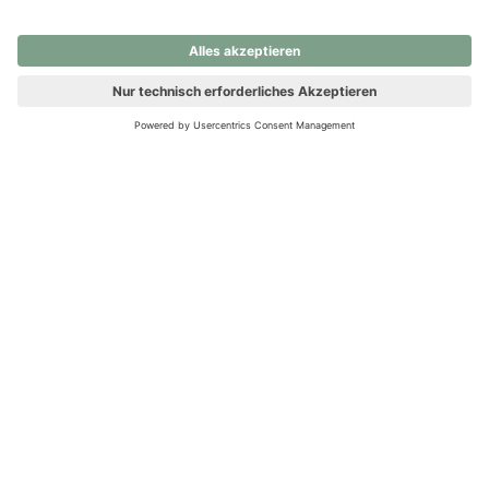
nochmals versuchen.
Ups! Da ist etwas schiefgelaufen. Bitte die Seite neu laden oder
nochmals versuchen.