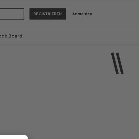
REGISTRIEREN
Anmelden
ook Board