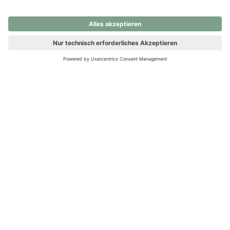
nochmals versuchen.
Ups! Da ist etwas schiefgelaufen. Bitte die Seite neu laden oder
nochmals versuchen.