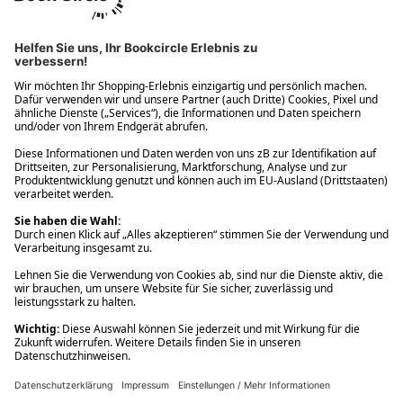
Ups! Da ist etwas schiefgelaufen. Bitte die Seite neu laden oder
nochmals versuchen.
Ups! Da ist etwas schiefgelaufen. Bitte die Seite neu laden oder