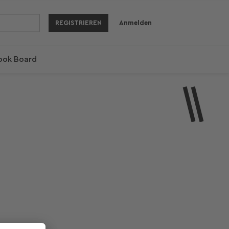
REGISTRIEREN
Anmelden
ook Board