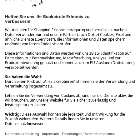
Ups! Da ist etwas schiefgelaufen. Bitte die Seite neu laden oder
nochmals versuchen.
Ups! Da ist etwas schiefgelaufen. Bitte die Seite neu laden oder