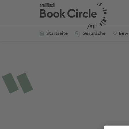
Startseite
Gespräche
Bew