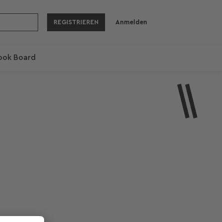
REGISTRIEREN
Anmelden
ook Board