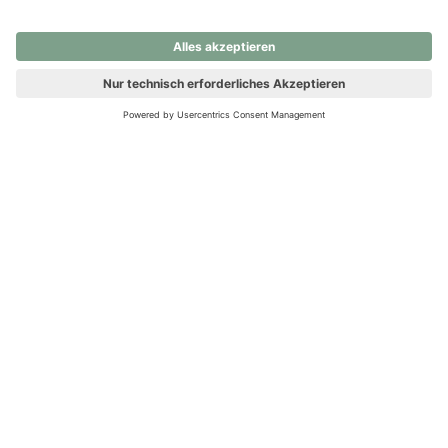
nochmals versuchen.
Ups! Da ist etwas schiefgelaufen. Bitte die Seite neu laden oder
nochmals versuchen.