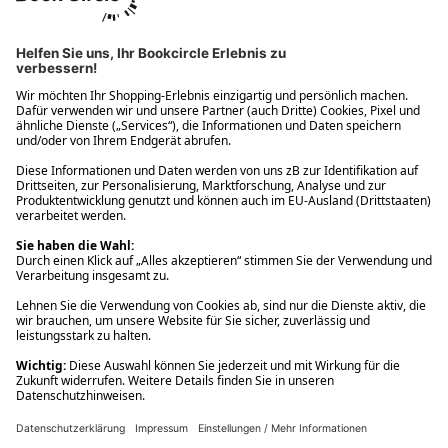
Ups! Da ist etwas schiefgelaufen. Bitte die Seite neu laden oder
nochmals versuchen.
Ups! Da ist etwas schiefgelaufen. Bitte die Seite neu laden oder