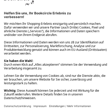
Ups! Da ist etwas schiefgelaufen. Bitte die Seite neu laden oder
nochmals versuchen.
Ups! Da ist etwas schiefgelaufen. Bitte die Seite neu laden oder