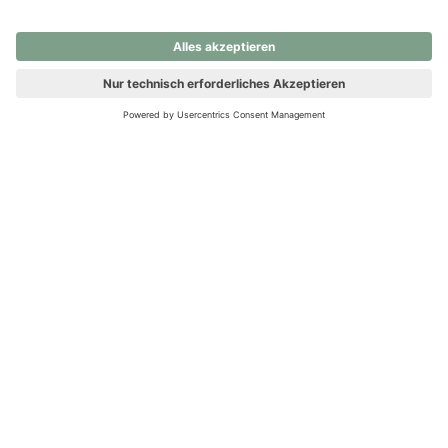
nochmals versuchen.
Ups! Da ist etwas schiefgelaufen. Bitte die Seite neu laden oder
nochmals versuchen.