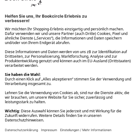
Ups! Da ist etwas schiefgelaufen. Bitte die Seite neu laden oder
nochmals versuchen.
Ups! Da ist etwas schiefgelaufen. Bitte die Seite neu laden oder