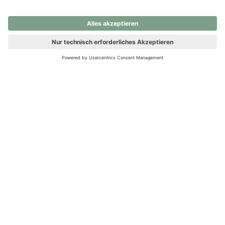
nochmals versuchen.
Ups! Da ist etwas schiefgelaufen. Bitte die Seite neu laden oder
nochmals versuchen.