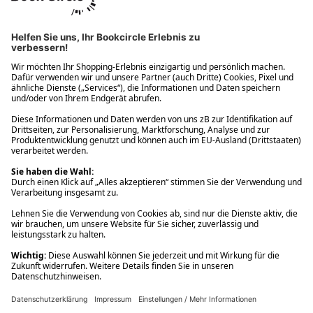
Ups! Da ist etwas schiefgelaufen. Bitte die Seite neu laden oder
nochmals versuchen.
Ups! Da ist etwas schiefgelaufen. Bitte die Seite neu laden oder