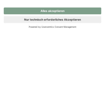
nochmals versuchen.
Ups! Da ist etwas schiefgelaufen. Bitte die Seite neu laden oder
nochmals versuchen.