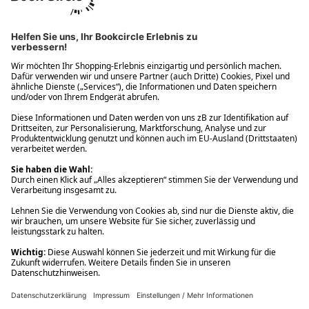
Ups! Da ist etwas schiefgelaufen. Bitte die Seite neu laden oder
nochmals versuchen.
Ups! Da ist etwas schiefgelaufen. Bitte die Seite neu laden oder