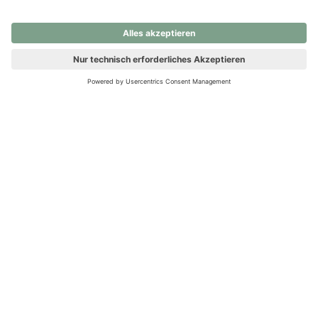
nochmals versuchen.
Ups! Da ist etwas schiefgelaufen. Bitte die Seite neu laden oder
nochmals versuchen.