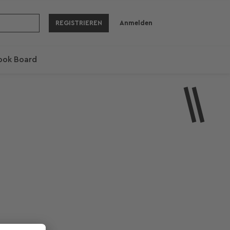
REGISTRIEREN
Anmelden
ook Board