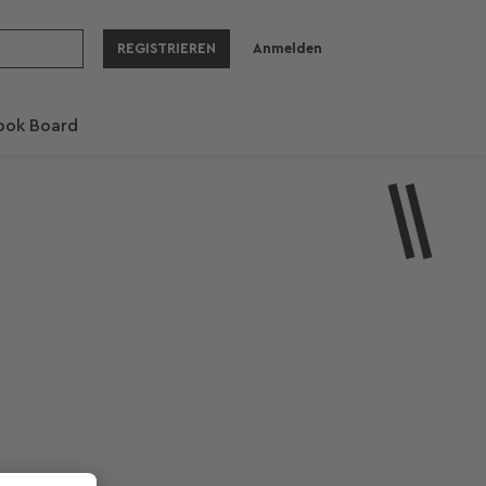
REGISTRIEREN
Anmelden
ook Board