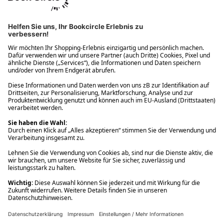
Ups! Da ist etwas schiefgelaufen. Bitte die Seite neu laden oder
nochmals versuchen.
Ups! Da ist etwas schiefgelaufen. Bitte die Seite neu laden oder