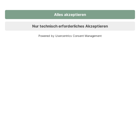
nochmals versuchen.
Ups! Da ist etwas schiefgelaufen. Bitte die Seite neu laden oder
nochmals versuchen.