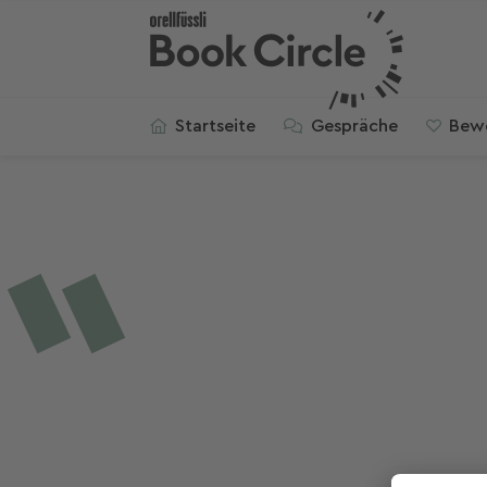
Startseite
Gespräche
Bew