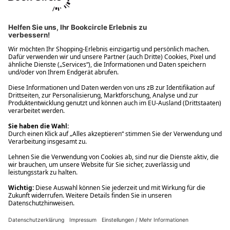
Ups! Da ist etwas schiefgelaufen. Bitte die Seite neu laden oder
nochmals versuchen.
Ups! Da ist etwas schiefgelaufen. Bitte die Seite neu laden oder