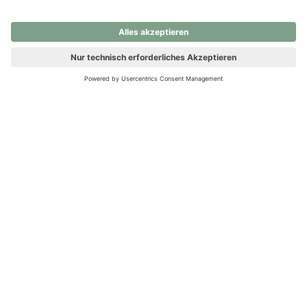
nochmals versuchen.
Ups! Da ist etwas schiefgelaufen. Bitte die Seite neu laden oder
nochmals versuchen.