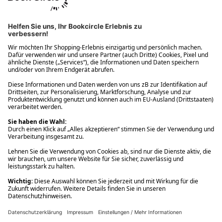
Ups! Da ist etwas schiefgelaufen. Bitte die Seite neu laden oder
nochmals versuchen.
Ups! Da ist etwas schiefgelaufen. Bitte die Seite neu laden oder