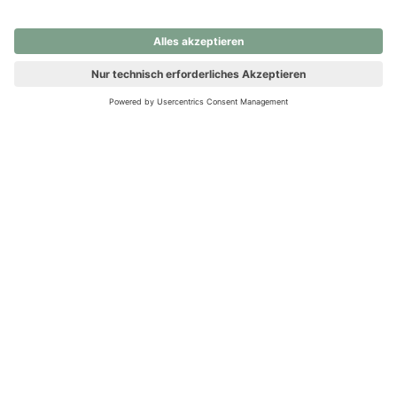
nochmals versuchen.
Ups! Da ist etwas schiefgelaufen. Bitte die Seite neu laden oder
nochmals versuchen.