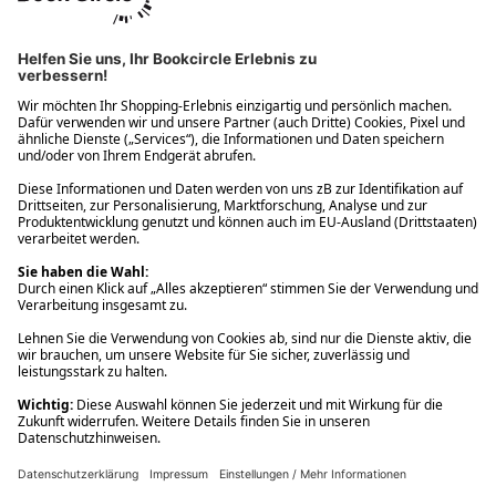
Ups! Da ist etwas schiefgelaufen. Bitte die Seite neu laden oder
nochmals versuchen.
Ups! Da ist etwas schiefgelaufen. Bitte die Seite neu laden oder