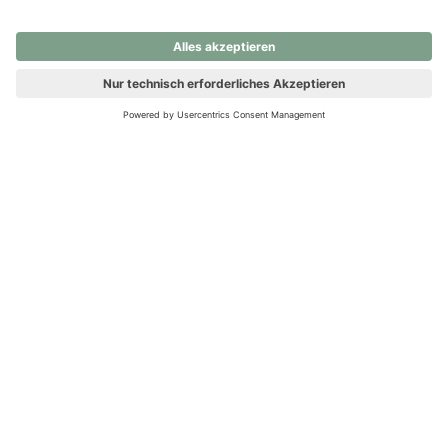
nochmals versuchen.
Ups! Da ist etwas schiefgelaufen. Bitte die Seite neu laden oder
nochmals versuchen.