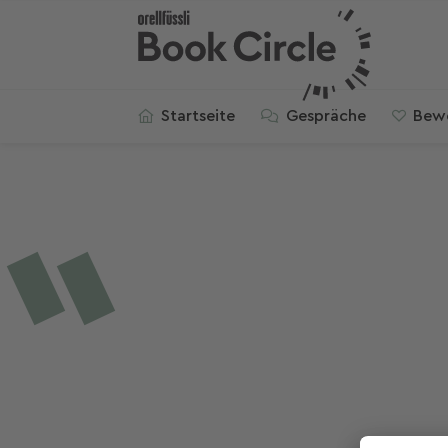
Startseite
Gespräche
Bew