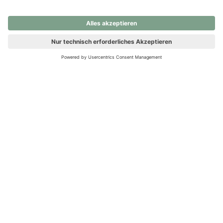
nochmals versuchen.
Ups! Da ist etwas schiefgelaufen. Bitte die Seite neu laden oder
nochmals versuchen.