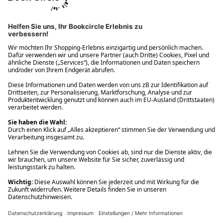
Ups! Da ist etwas schiefgelaufen. Bitte die Seite neu laden oder
nochmals versuchen.
Ups! Da ist etwas schiefgelaufen. Bitte die Seite neu laden oder