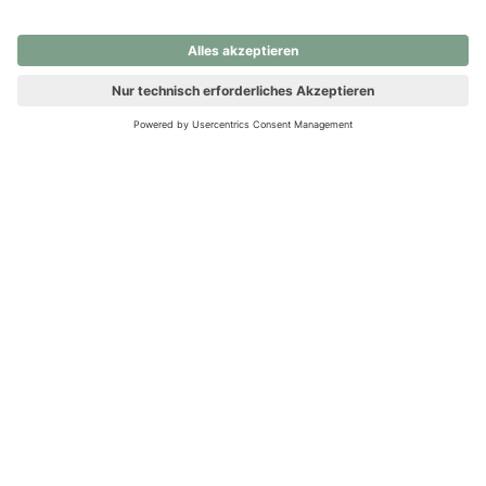
nochmals versuchen.
Ups! Da ist etwas schiefgelaufen. Bitte die Seite neu laden oder
nochmals versuchen.