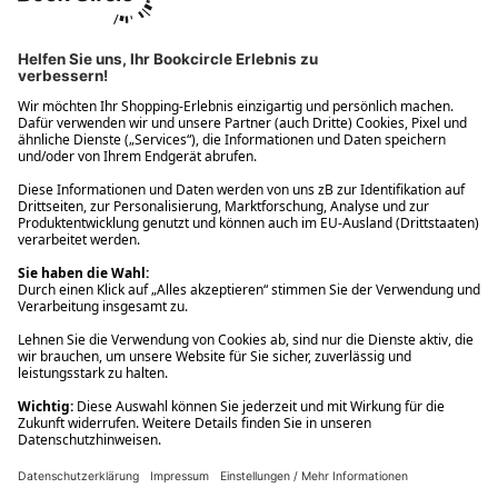
Ups! Da ist etwas schiefgelaufen. Bitte die Seite neu laden oder
nochmals versuchen.
Ups! Da ist etwas schiefgelaufen. Bitte die Seite neu laden oder