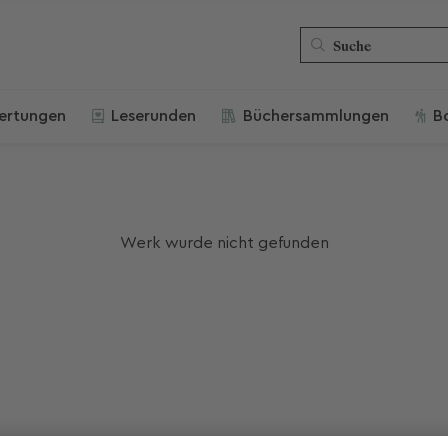
ertungen
Leserunden
Büchersammlungen
B
Werk wurde nicht gefunden