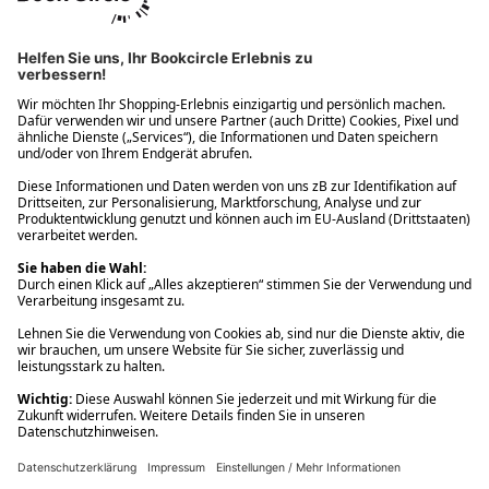
Ups! Da ist etwas schiefgelaufen. Bitte die Seite neu laden oder
nochmals versuchen.
Ups! Da ist etwas schiefgelaufen. Bitte die Seite neu laden oder