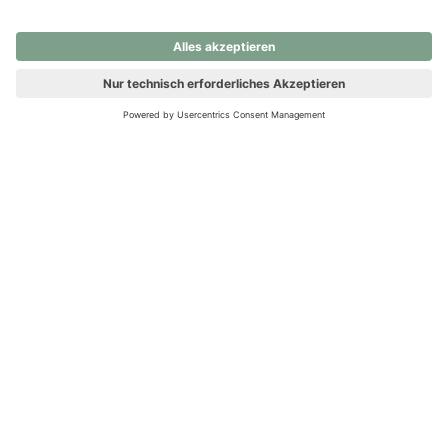
nochmals versuchen.
Ups! Da ist etwas schiefgelaufen. Bitte die Seite neu laden oder
nochmals versuchen.