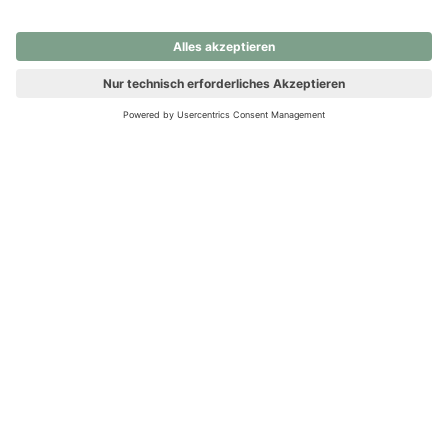
nochmals versuchen.
Ups! Da ist etwas schiefgelaufen. Bitte die Seite neu laden oder
nochmals versuchen.