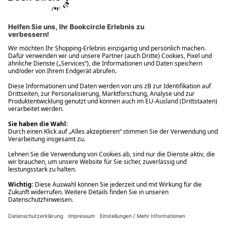
Ups! Da ist etwas schiefgelaufen. Bitte die Seite neu laden oder
nochmals versuchen.
Ups! Da ist etwas schiefgelaufen. Bitte die Seite neu laden oder