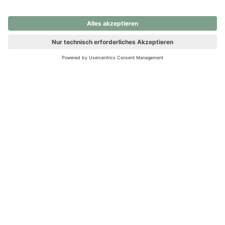
nochmals versuchen.
Ups! Da ist etwas schiefgelaufen. Bitte die Seite neu laden oder
nochmals versuchen.