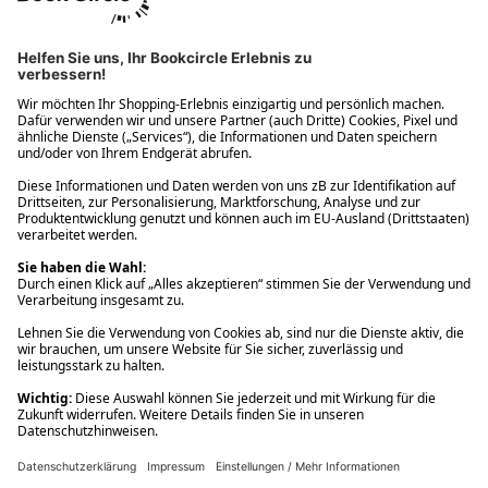
Ups! Da ist etwas schiefgelaufen. Bitte die Seite neu laden oder
nochmals versuchen.
Ups! Da ist etwas schiefgelaufen. Bitte die Seite neu laden oder