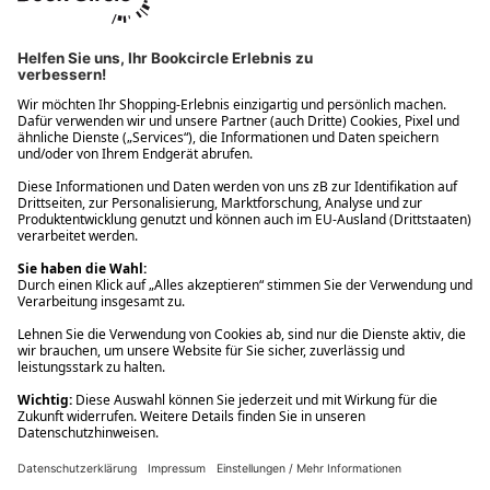
Ups! Da ist etwas schiefgelaufen. Bitte die Seite neu laden oder
nochmals versuchen.
Ups! Da ist etwas schiefgelaufen. Bitte die Seite neu laden oder