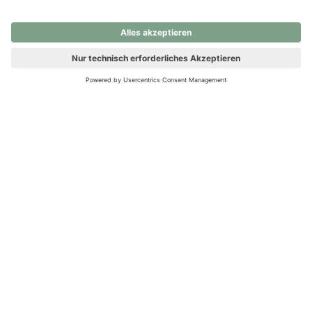
nochmals versuchen.
Ups! Da ist etwas schiefgelaufen. Bitte die Seite neu laden oder
nochmals versuchen.