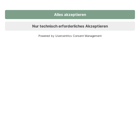
nochmals versuchen.
Ups! Da ist etwas schiefgelaufen. Bitte die Seite neu laden oder
nochmals versuchen.