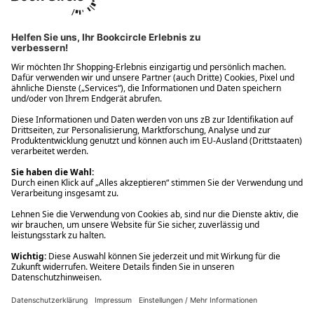
Ups! Da ist etwas schiefgelaufen. Bitte die Seite neu laden oder
nochmals versuchen.
Ups! Da ist etwas schiefgelaufen. Bitte die Seite neu laden oder