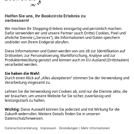
Ups! Da ist etwas schiefgelaufen. Bitte die Seite neu laden oder
nochmals versuchen.
Ups! Da ist etwas schiefgelaufen. Bitte die Seite neu laden oder