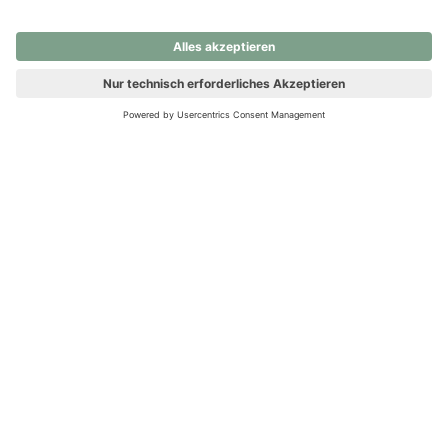
nochmals versuchen.
Ups! Da ist etwas schiefgelaufen. Bitte die Seite neu laden oder
nochmals versuchen.