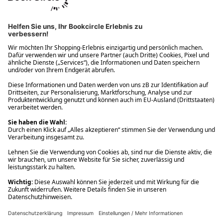
Ups! Da ist etwas schiefgelaufen. Bitte die Seite neu laden oder
nochmals versuchen.
Ups! Da ist etwas schiefgelaufen. Bitte die Seite neu laden oder