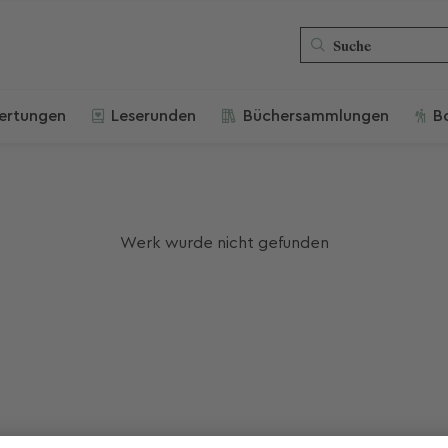
ertungen
Leserunden
Büchersammlungen
B
Werk wurde nicht gefunden