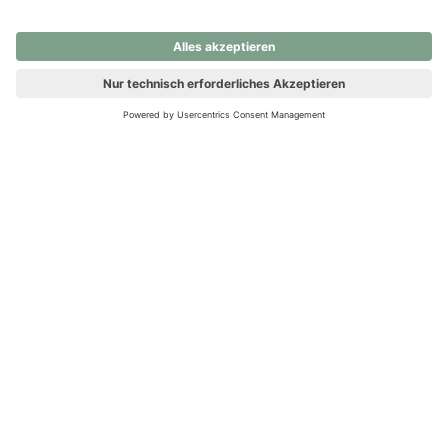
nochmals versuchen.
Ups! Da ist etwas schiefgelaufen. Bitte die Seite neu laden oder
nochmals versuchen.