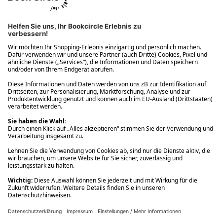
Ups! Da ist etwas schiefgelaufen. Bitte die Seite neu laden oder
nochmals versuchen.
Ups! Da ist etwas schiefgelaufen. Bitte die Seite neu laden oder