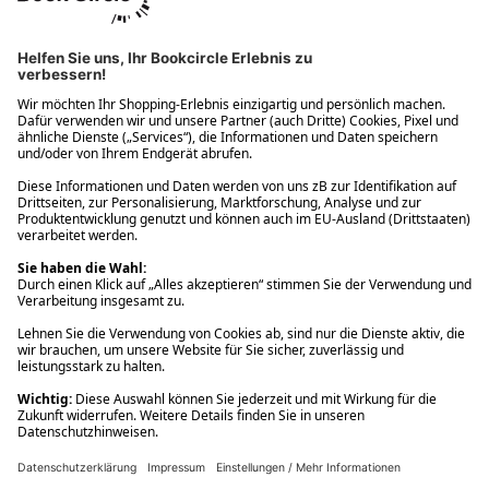
Ups! Da ist etwas schiefgelaufen. Bitte die Seite neu laden oder
nochmals versuchen.
Ups! Da ist etwas schiefgelaufen. Bitte die Seite neu laden oder