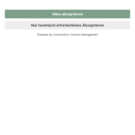
nochmals versuchen.
Ups! Da ist etwas schiefgelaufen. Bitte die Seite neu laden oder
nochmals versuchen.