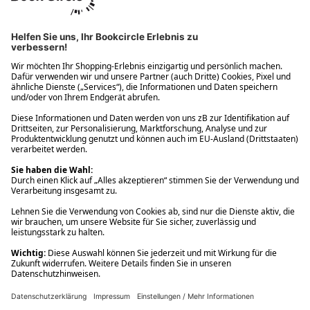
Ups! Da ist etwas schiefgelaufen. Bitte die Seite neu laden oder
nochmals versuchen.
Ups! Da ist etwas schiefgelaufen. Bitte die Seite neu laden oder