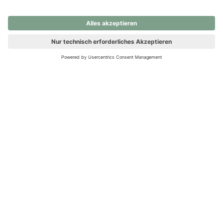
nochmals versuchen.
Ups! Da ist etwas schiefgelaufen. Bitte die Seite neu laden oder
nochmals versuchen.