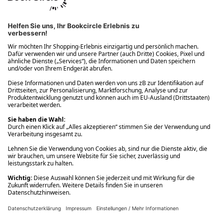
Ups! Da ist etwas schiefgelaufen. Bitte die Seite neu laden oder
nochmals versuchen.
Ups! Da ist etwas schiefgelaufen. Bitte die Seite neu laden oder