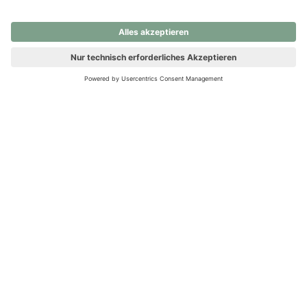
nochmals versuchen.
Ups! Da ist etwas schiefgelaufen. Bitte die Seite neu laden oder
nochmals versuchen.