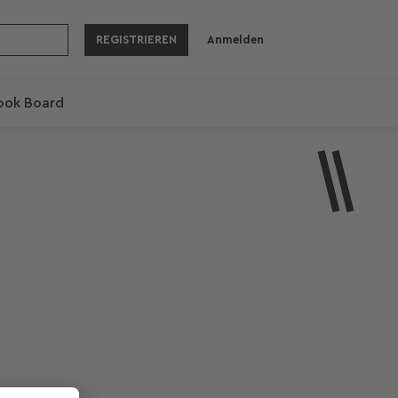
REGISTRIEREN
Anmelden
ook Board