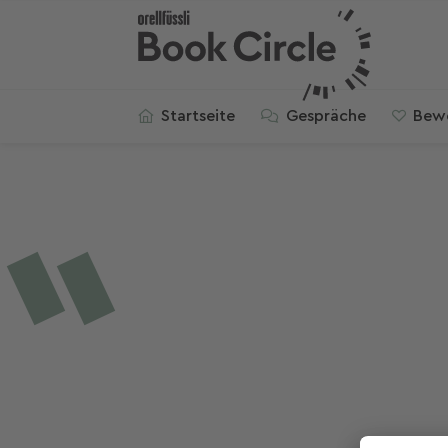
Startseite
Gespräche
Bew